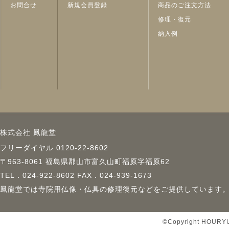
第３条 会員
お問合せ
新規会員登録
商品のご注文方法
修理・復元
会員は、会員サービスへの入会申し込
納入例
約の内容を承諾しているものとみな
会員は、当サイトにおいて当社が定
利用することができます。
会員は、会員としての地位およびサ
して取得した一切の権利を譲渡、転貸
ることはできません。
株式会社 鳳龍堂
第４条 会員登録手続
フリーダイヤル 0120-22-8602
〒963-8061 福島県郡山市富久山町福原字福原62
会員資格
TEL．024-922-8602 FAX．024-939-1673
会員資格
鳳龍堂では寺院用仏像・仏具の修理復元などをご提供しています
本規約に同意のうえ所定の入会申込み
手続完了後に会員としての資格を有し
©Copyright HOURYUD