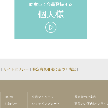
「サービス」とは、当社が運営する
ト」といいます）において当社が提
グおよび会員向けのサービスをいい
「取引」とは、当社が運営するオン
て行う、お買い物をいいます。
「会員情報」とは、会員が当社に開示
関する履歴等の情報（第１０条によ
をいいます。
「本規約」とは、当サイト利用上のご
｜
サイトポリシー
｜
特定商取引法に基づく表記
｜
他当社が定める規約、ガイドライン
第２条 本規約
本規約は、すべての会員に適用され、
HOME
会員マイページ
鳳龍堂のご案内
用について、以下のとおり本規約を定
お知らせ
ショッピングカート
商品のご案内[オンライ