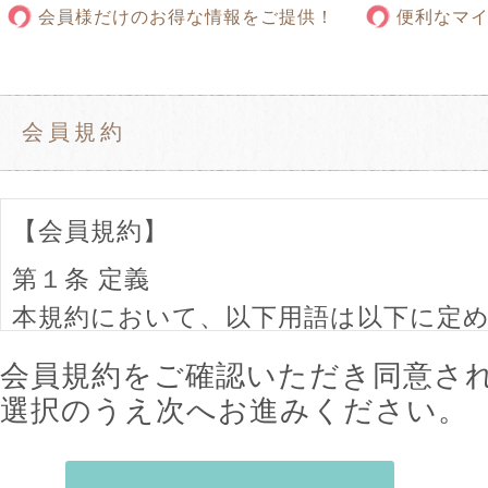
会員様だけのお得な情報をご提供！
便利なマ
会員規約
【会員規約】
第１条 定義
本規約において、以下用語は以下に定
す。
会員規約をご確認いただき同意さ
「当社」とは、株式会社鳳龍堂をいい
選択のうえ次へお進みください。
「会員」とは、本規約に同意の上、所
た個人・法人をいいます。